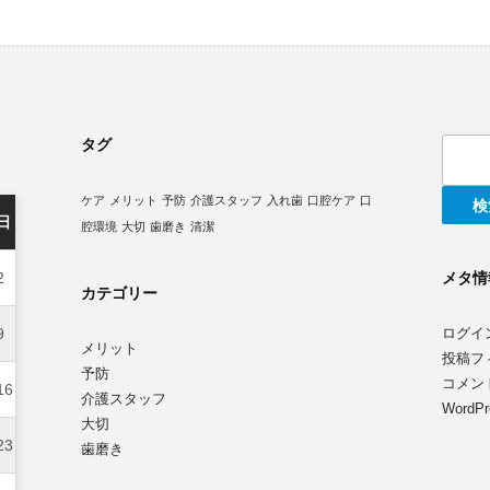
タグ
検
索:
ケア
メリット
予防
介護スタッフ
入れ歯
口腔ケア
口
日
腔環境
大切
歯磨き
清潔
メタ情
2
カテゴリー
9
ログイ
メリット
投稿フ
予防
コメン
16
介護スタッフ
WordPr
大切
23
歯磨き