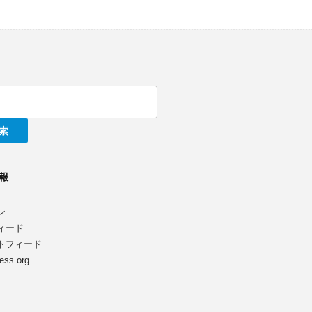
報
ン
ィード
トフィード
ess.org