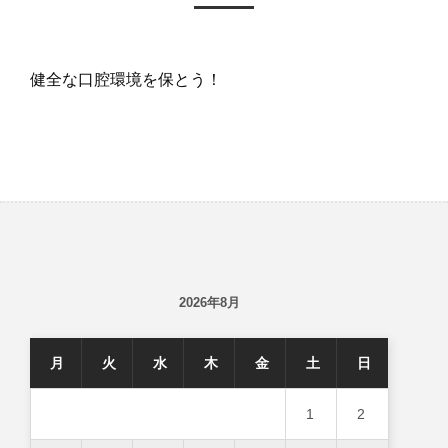
健全な口腔環境を保とう！
2026年8月
月
火
水
木
金
土
日
1
2